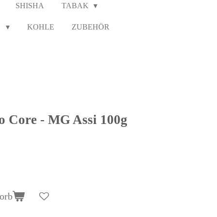
SHISHA
TABAK
N
KOHLE
ZUBEHÖR
o Core - MG Assi 100g
orb