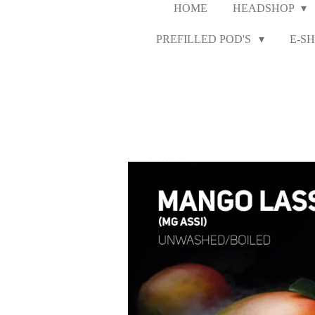
HOME
HEADSHOP
PREFILLED POD'S
E-SH