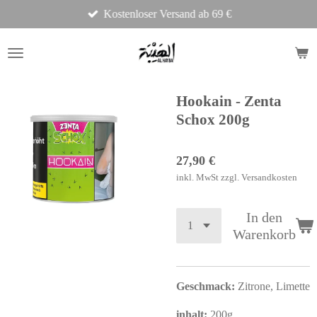
Kostenloser Versand ab 69 €
Zum
Hauptinhalt
springen
Hookain - Zenta
Schox 200g
27,90 €
inkl. MwSt zzgl. Versandkosten
In den
Warenkorb
Geschmack:
Zitrone,
Limette
inhalt:
200g