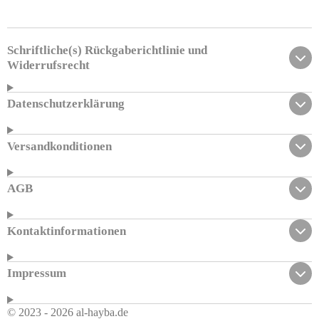
l
l
l
l
e
e
e
e
n
n
n
n
Schriftliche(s) Rückgaberichtlinie und
Widerrufsrecht
Datenschutzerklärung
Versandkonditionen
AGB
Kontaktinformationen
Impressum
© 2023 - 2026 al-hayba.de