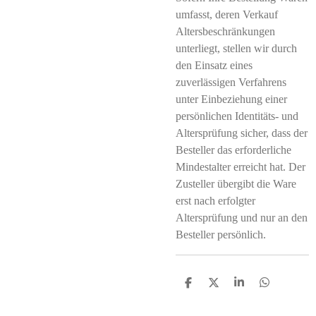
umfasst, deren Verkauf
Altersbeschränkungen
unterliegt, stellen wir durch
den Einsatz eines
zuverlässigen Verfahrens
unter Einbeziehung einer
persönlichen Identitäts- und
Altersprüfung sicher, dass der
Besteller das erforderliche
Mindestalter erreicht hat. Der
Zusteller übergibt die Ware
erst nach erfolgter
Altersprüfung und nur an den
Besteller persönlich.
T
T
T
T
e
e
e
e
i
i
i
i