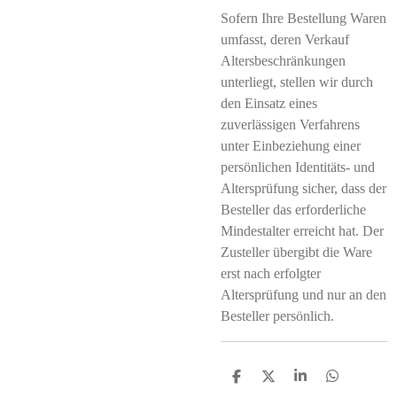
Sofern Ihre Bestellung Waren
umfasst, deren Verkauf
Altersbeschränkungen
unterliegt, stellen wir durch
den Einsatz eines
zuverlässigen Verfahrens
unter Einbeziehung einer
persönlichen Identitäts- und
Altersprüfung sicher, dass der
Besteller das erforderliche
Mindestalter erreicht hat. Der
Zusteller übergibt die Ware
erst nach erfolgter
Altersprüfung und nur an den
Besteller persönlich.
T
T
T
T
e
e
e
e