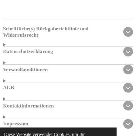
i
i
i
i
l
l
l
l
e
e
e
e
n
n
n
n
Schriftliche(s) Rückgaberichtlinie und
Widerrufsrecht
Datenschutzerklärung
Versandkonditionen
AGB
Kontaktinformationen
Impressum
Diese Website verwendet Cookies, um Ihr