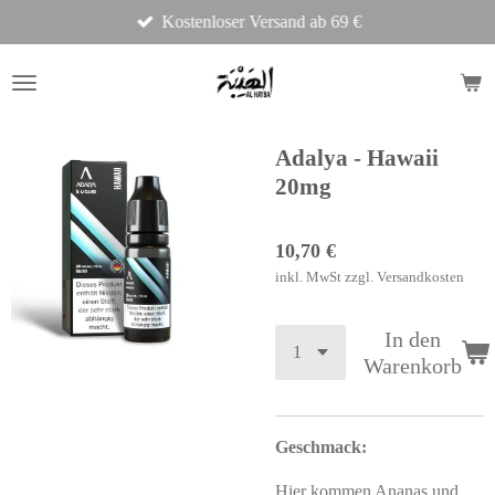
Kostenloser Versand ab 69 €
Zum
Hauptinhalt
springen
Adalya - Hawaii
20mg
10,70 €
inkl. MwSt zzgl. Versandkosten
In den
Warenkorb
Geschmack:
Hier kommen Ananas und