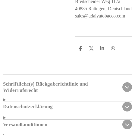
Breitscheider Weg 117a
40885 Ratingen, Deutschland
sales@adalyatobacco.com
T
T
T
T
e
e
e
e
i
i
i
i
l
l
l
l
e
e
e
e
n
n
n
n
Schriftliche(s) Rückgaberichtlinie und
Widerrufsrecht
Datenschutzerklärung
Versandkonditionen