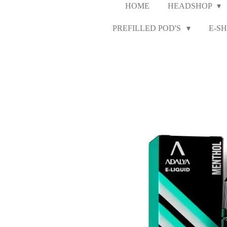
HOME
HEADSHOP
PREFILLED POD'S
E-SH