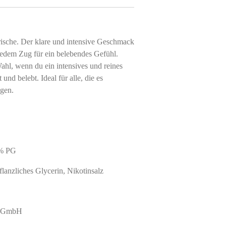
Frische. Der klare und intensive Geschmack
jedem Zug für ein belebendes Gefühl.
Wahl, wenn du ein intensives und reines
und belebt. Ideal für alle, die es
ögen.
0% PG
flanzliches Glycerin, Nikotinsalz
al GmbH