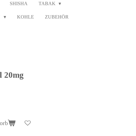
SHISHA
TABAK
N
KOHLE
ZUBEHÖR
l 20mg
orb