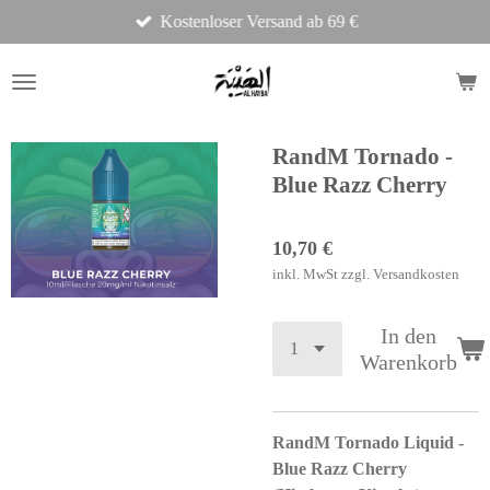
Kostenloser Versand ab 69 €
Zum
Hauptinhalt
springen
RandM Tornado -
Blue Razz Cherry
10,70 €
inkl. MwSt zzgl. Versandkosten
In den
Warenkorb
RandM Tornado Liquid -
Blue Razz Cherry