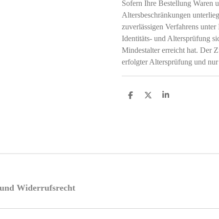
Sofern Ihre Bestellung Waren u
Altersbeschränkungen unterliegt
zuverlässigen Verfahrens unter
Identitäts- und Altersprüfung si
Mindestalter erreicht hat. Der Z
erfolgter Altersprüfung und nur
T
T
T
e
e
e
i
i
i
l
l
l
e
e
e
n
n
n
e und Widerrufsrecht