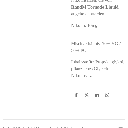
Nikotinsalzen, die von
RandM Tornado Liquid
angeboten werden.
Nikotin: 10mg
Mischverhältnis: 50% VG /
50% PG
Inhaltsstoffe: Propylenglykol,
pflanzliches Glycerin,
Nikotinsalz
T
T
T
T
e
e
e
e
i
i
i
i
l
l
l
l
e
e
e
e
n
n
n
n